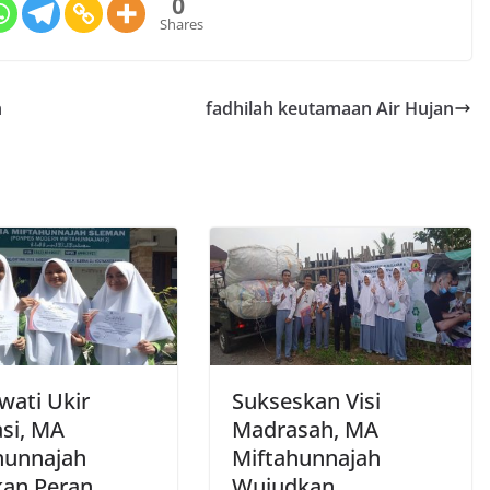
0
Shares
h
fadhilah keutamaan Air Hujan
wati Ukir
Sukseskan Visi
asi, MA
Madrasah, MA
hunnajah
Miftahunnajah
kan Peran
Wujudkan