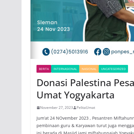
BERITA
INTERNASIONAL
NASIONAL
UNCATEGORIZED
Donasi Palestina Pes
Umat Yogyakarta
November 27, 2023
PelitaUmat
Jum’at 24 NOvember 2023 , Pesantren Miftahunn
pembinaan guru & Karyawan turut juga menggal
ini berada di Masjid jami miftahunnajah Yogyak