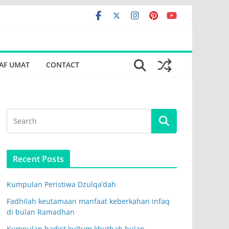
AF UMAT
CONTACT
Recent Posts
Kumpulan Peristiwa Dzulqa’dah
Fadhilah keutamaan manfaat keberkahan infaq
di bulan Ramadhan
Kumpulan hadist kultum khutbah bulan