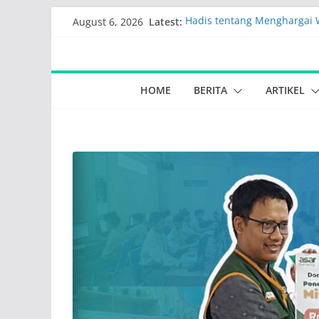
Skip
Latest:
Hadis tentang Menghargai
August 6, 2026
to
Waktu
Kumpulan Peristiwa Dzulqa
content
Fadhilah keutamaan manfaa
Ramadhan
HOME
BERITA
ARTIKEL
Kumpulan hadist kultum k
Tahun baru Masehi 2024