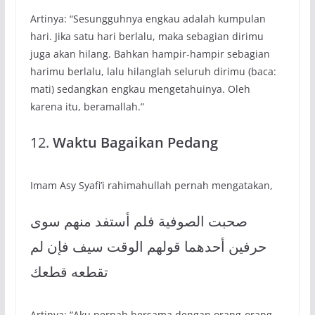
Artinya: “Sesungguhnya engkau adalah kumpulan
hari. Jika satu hari berlalu, maka sebagian dirimu
juga akan hilang. Bahkan hampir-hampir sebagian
harimu berlalu, lalu hilanglah seluruh dirimu (baca:
mati) sedangkan engkau mengetahuinya. Oleh
karena itu, beramallah.”
12.
Waktu Bagaikan Pedang
Imam Asy Syafi’i rahimahullah pernah mengatakan,
صحبت الصوفية فلم أستفد منهم سوى
حرفين أحدهما قولهم الوقت سيف فإن لم
تقطعه قطعك
Artinya: “Aku pernah bersama dengan orang-orang