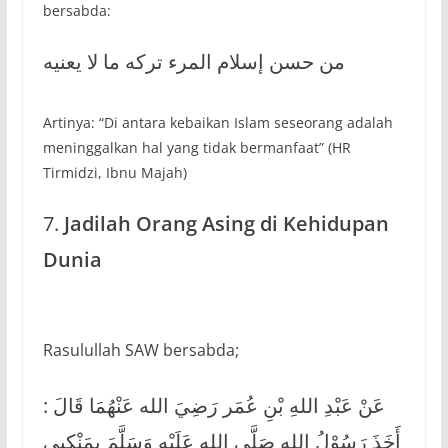
bersabda:
من حسن إسلام المرء تركه ما لا يعنيه
Artinya: “Di antara kebaikan Islam seseorang adalah
meninggalkan hal yang tidak bermanfaat” (HR
Tirmidzi, Ibnu Majah)
7.
Jadilah Orang Asing di Kehidupan
Dunia
Rasulullah SAW bersabda;
عَنْ عَبْدِ اللهِ بْنِ عُمَر رَضِيَ الله عَنْهُمَا قَالَ :
أَخَذَ رَسُوْلُ اللهِ صَلَّى الله عَلَيْهِ وَسَلَّمَ بِمَنْكِبِي