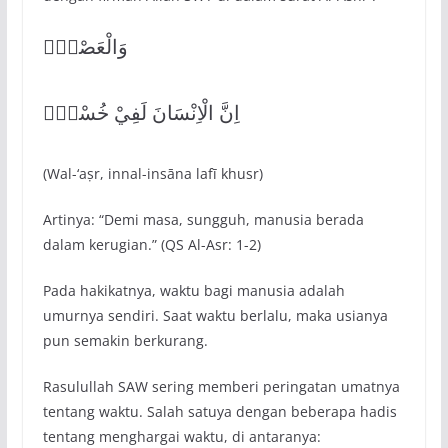
وَالْعَصْرِۙ
اِنَّ الْاِنْسَانَ لَفِيْ خُسْرٍۙ
(Wal-‘aṣr, innal-insāna lafī khusr)
Artinya: “Demi masa, sungguh, manusia berada
dalam kerugian.” (QS Al-Asr: 1-2)
Pada hakikatnya, waktu bagi manusia adalah
umurnya sendiri. Saat waktu berlalu, maka usianya
pun semakin berkurang.
Rasulullah SAW sering memberi peringatan umatnya
tentang waktu. Salah satuya dengan beberapa hadis
tentang menghargai waktu, di antaranya: