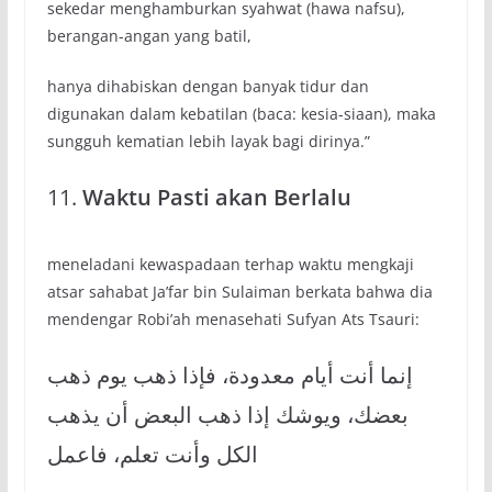
sekedar menghamburkan syahwat (hawa nafsu),
berangan-angan yang batil,
hanya dihabiskan dengan banyak tidur dan
digunakan dalam kebatilan (baca: kesia-siaan), maka
sungguh kematian lebih layak bagi dirinya.”
11.
Waktu Pasti akan Berlalu
meneladani kewaspadaan terhap waktu mengkaji
atsar sahabat Ja’far bin Sulaiman berkata bahwa dia
mendengar Robi’ah menasehati Sufyan Ats Tsauri:
إنما أنت أيام معدودة، فإذا ذهب يوم ذهب
بعضك، ويوشك إذا ذهب البعض أن يذهب
الكل وأنت تعلم، فاعمل