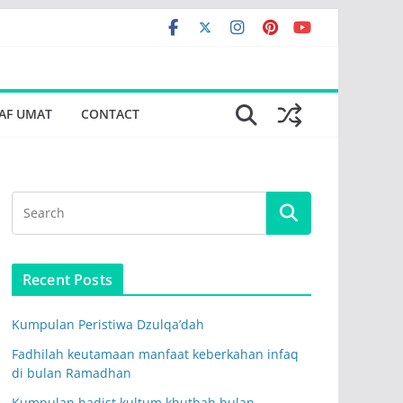
AF UMAT
CONTACT
Recent Posts
Kumpulan Peristiwa Dzulqa’dah
Fadhilah keutamaan manfaat keberkahan infaq
di bulan Ramadhan
Kumpulan hadist kultum khutbah bulan