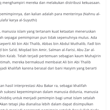
q menghampiri mereka dan melakukan distribusi kekuasaan.
pemimpinnya, dan kalian adalah para menterinya (Nahnu al-
lafa’ karya al-Suyuthi)
, manusia islam yang tertanam kuat ketaatan meneruskan
fah sepagai pemimpinan pun tidak sepenuhnya mulus. Ada
perti Ali bin Abi Thalib, Abbas bin Abdul Muthalib, Fadl bin
 bin Sa’id, Miqdad bin Amir, Salman al-Farisi, Abu Zar al-
i bin Ka’ab. Telah terjadi pertemuan sebagian kaum Muhajirin
Fatimah, mereka bermaksud membaiat Ali bin Abi Thalib
di khalifah karena berasal dari bani Hasyim yang berarti
hasil interprestasi Abu Bakar ra, sebagai khalifah
ah suksesi kepemimpinan dalam manusia didunia, manusia
-Shiddiq untuk menjadi pemimpin bagi umat Islam setalah
kan tetapi jika dianalisa lebih dalam dapat disimpulkan