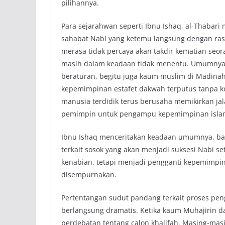
pilihannya.
Para sejarahwan seperti Ibnu Ishaq, al-Thabari
sahabat Nabi yang ketemu langsung dengan rasu
merasa tidak percaya akan takdir kematian seor
masih dalam keadaan tidak menentu. Umumnya
beraturan, begitu juga kaum muslim di Madinah 
kepemimpinan estafet dakwah terputus tanpa k
manusia terdidik terus berusaha memikirkan j
pemimpin untuk pengampu kepemimpinan isla
Ibnu Ishaq menceritakan keadaan umumnya, ba
terkait sosok yang akan menjadi suksesi Nabi se
kenabian, tetapi menjadi pengganti kepemimpi
disempurnakan.
Pertentangan sudut pandang terkait proses pen
berlangsung dramatis. Ketika kaum Muhajirin da
perdebatan tentang calon khalifah. Masing-ma