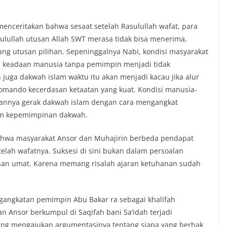
 menceritakan bahwa sesaat setelah Rasulullah wafat, para
lullah utusan Allah SWT merasa tidak bisa menerima,
ang utusan pilihan. Sepeninggalnya Nabi, kondisi masyarakat
 keadaan manusia tanpa pemimpin menjadi tidak
juga dakwah islam waktu itu akan menjadi kacau jika alur
omando kecerdasan ketaatan yang kuat. Kondisi manusia-
alannya gerak dakwah islam dengan cara mengangkat
m kepemimpinan dakwah.
hwa masyarakat Ansor dan Muhajirin berbeda pendapat
telah wafatnya. Suksesi di sini bukan dalam persoalan
nan umat. Karena memang risalah ajaran ketuhanan sudah
gangkatan pemimpin Abu Bakar ra sebagai khalifah
n Ansor berkumpul di Saqifah bani Sa’idah terjadi
sing mengajukan argumentasinya tentang siapa yang berhak