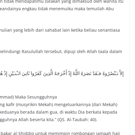
n tidak mendapatimu (seakan yang dimaksud oleh wanita itu
a seandainya engkau tidak menemuiku maka temuilah Abu
ian yang lebih dari sahabat lain ketika beliau senantiasa
indungi Rasulullah tersebut, dipuji oleh Allah taala dalam
إِلاَّ تـَنْصُرُوهُ فـَقَدْ نَصَرَهُ اللَّهُ إِذْ أَخْرَجَهُ الَّذِينَ كَفَرُوا ثَانِيَ اثـْنـَيْنِ إِذ (
uhammad) Maka Sesungguhnya
rang kafir (musyrikin Mekah) mengeluarkannya (dari Mekah)
 keduanya berada dalam gua, di waktu Dia berkata kepada
uhnya Allah beserta kita.” (QS. Al-Taubah: 40).
 bakar al-Shiddiq untuk memimpin rombongan jamaah haji