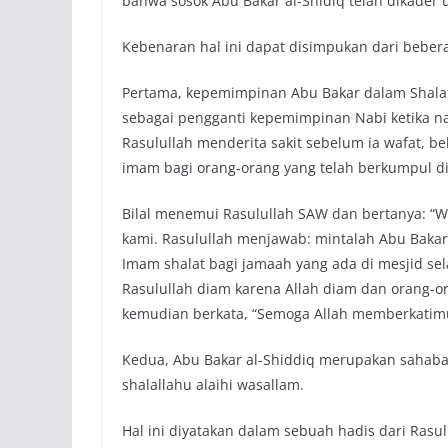
bahwa sosok Abu Bakar al-Shidiq telah dikader 
Kebenaran hal ini dapat disimpukan dari beberap
Pertama, kepemimpinan Abu Bakar dalam Shala
sebagai pengganti kepemimpinan Nabi ketika na
Rasulullah menderita sakit sebelum ia wafat, 
imam bagi orang-orang yang telah berkumpul di
Bilal menemui Rasulullah SAW dan bertanya: “W
kami. Rasulullah menjawab: mintalah Abu Baka
Imam shalat bagi jamaah yang ada di mesjid se
Rasulullah diam karena Allah diam dan orang-o
kemudian berkata, “Semoga Allah memberkatimu”
Kedua, Abu Bakar al-Shiddiq merupakan sahabat
shalallahu alaihi wasallam.
Hal ini diyatakan dalam sebuah hadis dari Rasul