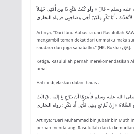
وسلم – قَالَ « وَلَوْ كُنْتُ مُتَّخِ ذًا مِنْ أُمَّتِى خَلِيلاً
لاَتَّخَذْتُ ، أَبَا بَكْرٍ وَلَكِنْ أَخِى وَصَاحِبِى »رواه البخاري
Artinya, “Dari Ibnu Abbas ra dari Rasulullah SA
mengambil teman dekat dari ummatku maka sung
saudara dan juga sahabatku.” (HR. Bukhary)[6].
Ketiga, Rasulullah pernah merekomendasikan A
umat.
Hal ini dijelaskan dalam hadis :
َّ – صلى االله عليه وسلم فَأَمَرَهَا أَنْ تـَرْجِ عَ إِلَيْهِ . قَ الَتْ
َيْهِ السَّلاَمُ « إِنْ لَمْ تَجِ دِينِى فَأْتِى أَبَا بَكْرٍ : رواه البخاري
Artinya: “Dari Muhammad bin Jubair bin Muth`
pernah mendatangi Rasulullah dan ia kemudian