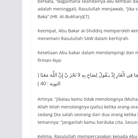
berkata, “Bagaimana seandainya aku kembali da
adalah meninggal). Rasulullah menjawab, “Jik
Baka” (HR. Al-Bukhary)[7].
Keempat, Abu Bakar al-Shiddiq memperoleh kemul
menemani Rasulullah SAW dalam berhijrah.
Kesetiaan Abu bakar dalam mendampingi dan mel
firman-Nya:
ْ هُمَا فِي الْغَارِ إِذْ يـَقُولُ لِصَاحِ بِهِ لاَ تَحْزَ نْ إِنَّ اللَّهَ مَعَنَا
التوبة : 40 )
Artinya: “Jikalau kamu tidak menolongnya (M
Allah telah menolongnya (yaitu) ketika orang-o
sedang Dia salah seorang dari dua orang ketika
temannya: “Janganlah kamu berduka cita, Sesungg
Kelima, Rasulullah mempercayakan kepada Abu