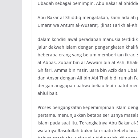
Ubadah sebagai pemimpin, Abu Bakar al-Shiddi
Abu Bakar al-Shiddiq mengatakan, kami adalah 
Umara’ wa Antum al-Wuzara’). (lihat Tarikh al-Khu
dalam kondisi awal peradaban manusia terdidik
jalur dakwah islam dengan pengangkatan khali
beberapa orang yang belum memberikan ikrar, se
al-Abbas, Zubair bin al-Awwam bin al-Ash, Khalid
Ghifari, Amma bin Yasir, Bara bin Azib dan Uba
dan Ansor dengan Ali bin Abi Thalib di rumah 
dengan anggapan bahwa beliau lebih patut menja
ahlul bait.
Proses pengangkatan kepemimpinan islam dengan 
pertama, menunjukkan betapa seriusnya masal
Islam pada saat itu. Terangkatnya Abu Bakar al
wafatnya Rasulullah bukanlah suatu kebetulan. A