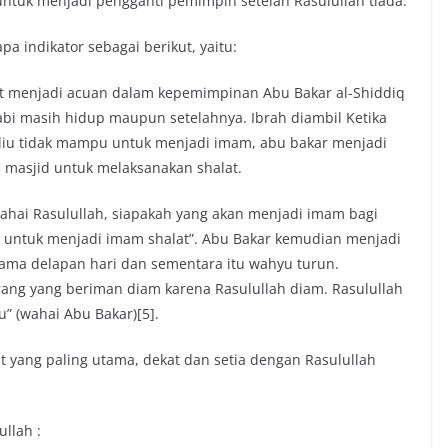
untuk menjadi pengganti pemimpin setelah Rasulullah tiada.
a indikator sebagai berikut, yaitu:
t menjadi acuan dalam kepemimpinan Abu Bakar al-Shiddiq
bi masih hidup maupun setelahnya. Ibrah diambil Ketika
beliu tidak mampu untuk menjadi imam, abu bakar menjadi
 masjid untuk melaksanakan shalat.
ahai Rasulullah, siapakah yang akan menjadi imam bagi
r untuk menjadi imam shalat”. Abu Bakar kemudian menjadi
lama delapan hari dan sementara itu wahyu turun.
rang yang beriman diam karena Rasulullah diam. Rasulullah
 (wahai Abu Bakar)[5].
 yang paling utama, dekat dan setia dengan Rasulullah
ullah :