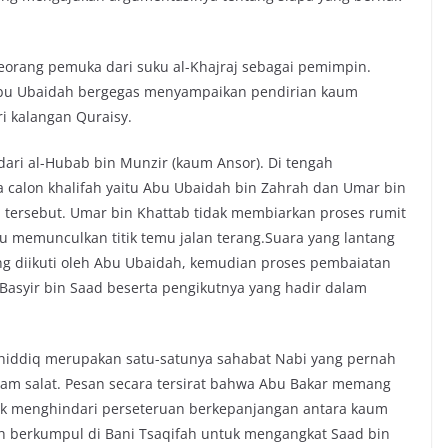
eorang pemuka dari suku al-Khajraj sebagai pemimpin.
 Abu Ubaidah bergegas menyampaikan pendirian kaum
i kalangan Quraisy.
dari al-Hubab bin Munzir (kaum Ansor). Di tengah
 calon khalifah yaitu Abu Ubaidah bin Zahrah dan Umar bin
 tersebut. Umar bin Khattab tidak membiarkan proses rumit
u memunculkan titik temu jalan terang.Suara yang lantang
ng diikuti oleh Abu Ubaidah, kemudian proses pembaiatan
 Basyir bin Saad beserta pengikutnya yang hadir dalam
hiddiq merupakan satu-satunya sahabat Nabi yang pernah
 salat. Pesan secara tersirat bahwa Abu Bakar memang
ntuk menghindari perseteruan berkepanjangan antara kaum
h berkumpul di Bani Tsaqifah untuk mengangkat Saad bin