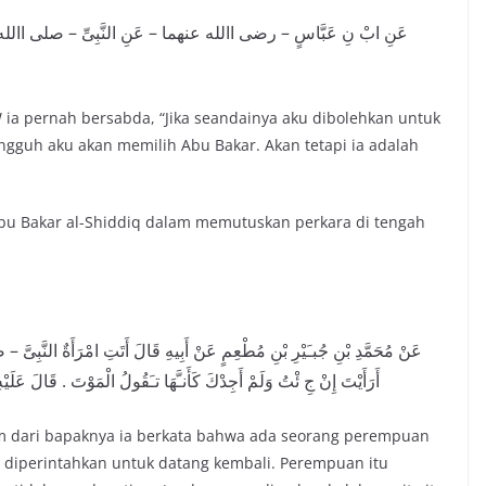
عَنِ ابْ نِ عَبَّاسٍ – رضى االله عنهما – عَنِ النَّبِىِّ – صلى االله عليه 
W ia pernah bersabda, “Jika seandainya aku dibolehkan untuk
guh aku akan memilih Abu Bakar. Akan tetapi ia adalah
bu Bakar al-Shiddiq dalam memutuskan perkara di tengah
عَنْ مُحَمَّدِ بْنِ جُبـَيْرِ بْنِ مُطْعِمٍ عَنْ أَبِيهِ قَالَ أَتَتِ امْرَأَةٌ النَّبِى
أَرَأَيْتَ إِنْ جِ ئْتُ وَلَمْ أَجِدْكَ كَأَنـَّهَا تـَقُولُ الْمَوْتَ . قَالَ عَل
im dari bapaknya ia berkata bahwa ada seorang perempuan
 diperintahkan untuk datang kembali. Perempuan itu