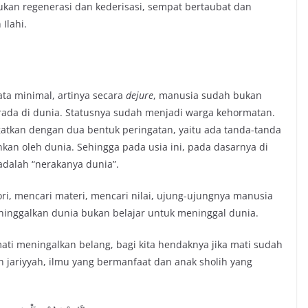
kukan regenerasi dan kederisasi, sempat bertaubat dan
Ilahi.
ata minimal, artinya secara
dejure
, manusia sudah bukan
ada di dunia. Statusnya sudah menjadi warga kehormatan.
atkan dengan dua bentuk peringatan, yaitu ada tanda-tanda
hkan oleh dunia. Sehingga pada usia ini, pada dasarnya di
adalah “nerakanya dunia”.
ori, mencari materi, mencari nilai, ujung-ujungnya manusia
eninggalkan dunia bukan belajar untuk meninggal dunia.
ati meningalkan belang, bagi kita hendaknya jika mati sudah
h jariyyah, ilmu yang bermanfaat dan anak sholih yang