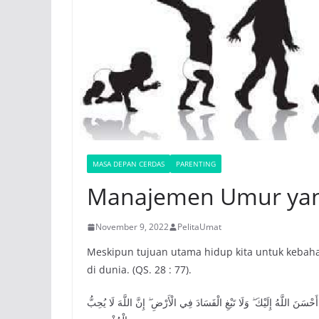
MASA DEPAN CERDAS
PARENTING
Manajemen Umur yan
November 9, 2022
PelitaUmat
Meskipun tujuan utama hidup kita untuk kebahagi
di dunia. (QS. 28 : 77).
َحْسَنَ اللَّهُ إِلَيْكَ ۖ وَلَا تَبْغِ الْفَسَادَ فِي الْأَرْضِ ۖ إِنَّ اللَّهَ لَا يُحِبُّ