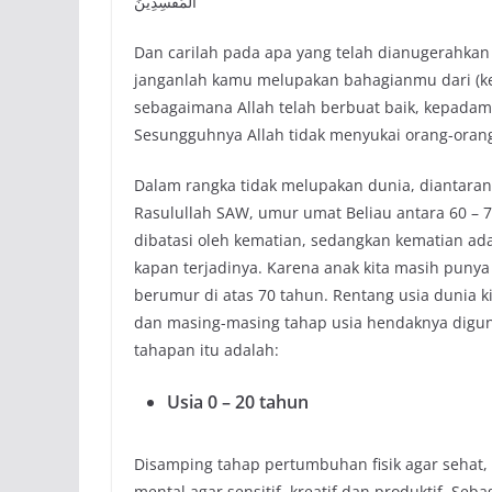
الْمُفْسِدِينَ
Dan carilah pada apa yang telah dianugerahkan
janganlah kamu melupakan bahagianmu dari (ken
sebagaimana Allah telah berbuat baik, kepadam
Sesungguhnya Allah tidak menyukai orang-oran
Dalam rangka tidak melupakan dunia, diantara
Rasulullah SAW, umur umat Beliau antara 60 – 7
dibatasi oleh kematian, sedangkan kematian adala
kapan terjadinya. Karena anak kita masih puny
berumur di atas 70 tahun. Rentang usia dunia k
dan masing-masing tahap usia hendaknya digun
tahapan itu adalah:
Usia 0 – 20 tahun
Disamping tahap pertumbuhan fisik agar sehat,
mental agar sensitif, kreatif dan produktif. Seba