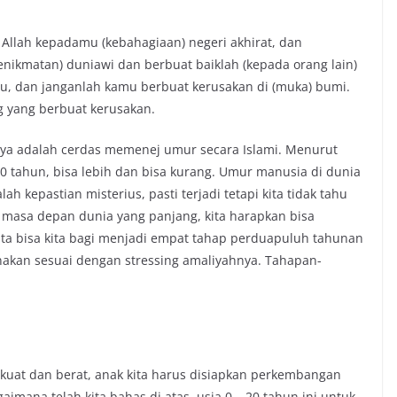
 Allah kepadamu (kebahagiaan) negeri akhirat, dan
ikmatan) duniawi dan berbuat baiklah (kepada orang lain)
u, dan janganlah kamu berbuat kerusakan di (muka) bumi.
g yang berbuat kerusakan.
nya adalah cerdas memenej umur secara Islami. Menurut
0 tahun, bisa lebih dan bisa kurang. Umur manusia di dunia
h kepastian misterius, pasti terjadi tetapi kita tidak tahu
a masa depan dunia yang panjang, kita harapkan bisa
ita bisa kita bagi menjadi empat tahap perduapuluh tahunan
akan sesuai dengan stressing amaliyahnya. Tahapan-
 kuat dan berat, anak kita harus disiapkan perkembangan
gaimana telah kita bahas di atas, usia 0 – 20 tahun ini untuk