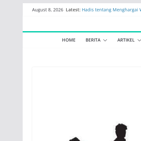
Skip
Latest:
Hadis tentang Menghargai
August 8, 2026
to
Waktu
Kumpulan Peristiwa Dzulqa
content
Fadhilah keutamaan manfaa
Ramadhan
HOME
BERITA
ARTIKEL
Kumpulan hadist kultum k
Tahun baru Masehi 2024