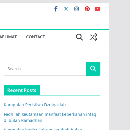
AF UMAT
CONTACT
Recent Posts
Kumpulan Peristiwa Dzulqa’dah
Fadhilah keutamaan manfaat keberkahan infaq
di bulan Ramadhan
Kumpulan hadist kultum khutbah bulan