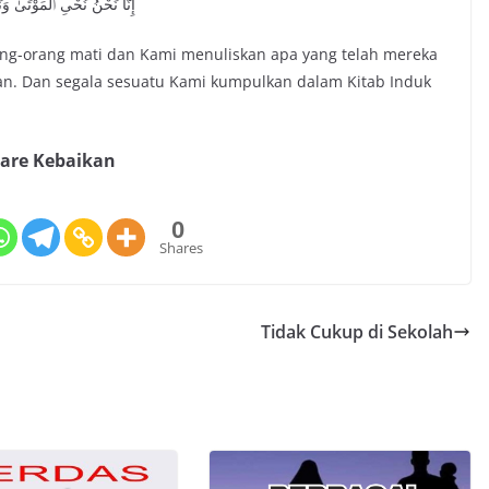
إِنَّا نَحْنُ نُحْىِ ٱلْمَوْتَىٰ وَ
ng-orang mati dan Kami menuliskan apa yang telah mereka
an. Dan segala sesuatu Kami kumpulkan dalam Kitab Induk
are Kebaikan
0
Shares
Tidak Cukup di Sekolah