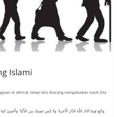
g Islami
aan di akhirat, tetapi kita dilarang mengabaikan nasib kita
وَابْتَغِ فِيمَا آتَاكَ اللَّهُ الدَّارَ الْآخِرَةَ ۖ وَلَا تَنْسَ نَصِيبَكَ مِنَ الدُّنْيَا ۖ وَأَحْسِنْ كَمَا أ